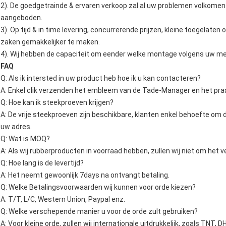
2). De goedgetrainde & ervaren verkoop zal al uw problemen volkome
aangeboden.
3). Op tijd & in time levering, concurrerende prijzen, kleine toegelate
zaken gemakkelijker te maken.
4). Wij hebben de capaciteit om eender welke montage volgens uw me
FAQ
Q: Als ik intersted in uw product heb hoe ik u kan contacteren?
A: Enkel clik verzenden het embleem van de Tade-Manager en het praa
Q: Hoe kan ik steekproeven krijgen?
A: De vrije steekproeven zijn beschikbare, klanten enkel behoefte om de
uw adres.
Q: Wat is MOQ?
A: Als wij rubberproducten in voorraad hebben, zullen wij niet om het 
Q: Hoe lang is de levertijd?
A: Het neemt gewoonlijk 7days na ontvangt betaling.
Q: Welke Betalingsvoorwaarden wij kunnen voor orde kiezen?
A: T/T, L/C, Western Union, Paypal enz.
Q: Welke verschepende manier u voor de orde zult gebruiken?
A: Voor kleine orde, zullen wij internationale uitdrukkelijk, zoals TNT