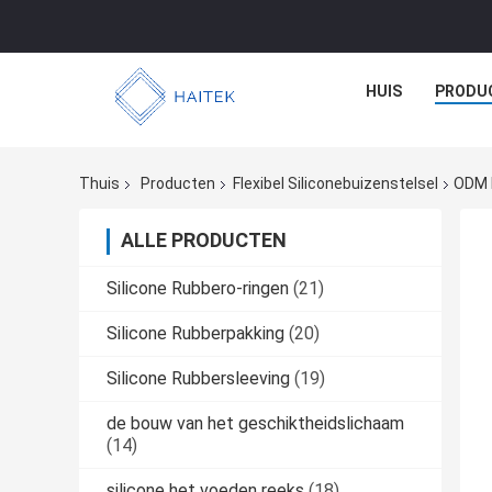
HUIS
PRODU
Thuis
Producten
Flexibel Siliconebuizenstelsel
ODM L
ALLE PRODUCTEN
Silicone Rubbero-ringen
(21)
Silicone Rubberpakking
(20)
Silicone Rubbersleeving
(19)
de bouw van het geschiktheidslichaam
(14)
silicone het voeden reeks
(18)