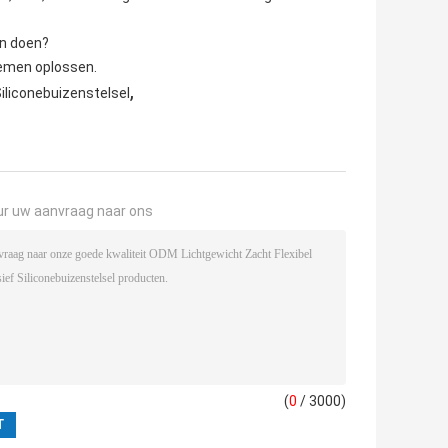
an doen?
blemen oplossen.
,
Siliconebuizenstelsel
ur uw aanvraag naar ons
(
0
/ 3000)