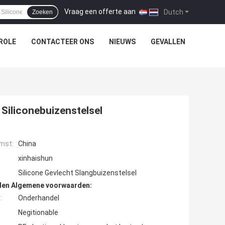
Vraag een offerte aan
|
Dutch
Zoeken
ROLE
CONTACTEER ONS
NIEUWS
GEVALLEN
Siliconebuizenstelsel
mst:
China
xinhaishun
Silicone Gevlecht Slangbuizenstelsel
den Algemene voorwaarden:
:
Onderhandel
Negitionable