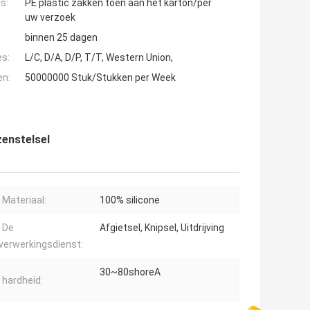
s:
PE plastic zakken toen aan het karton/per
uw verzoek
binnen 25 dagen
es:
L/C, D/A, D/P, T/T, Western Union,
en:
50000000 Stuk/Stukken per Week
zenstelsel
Materiaal:
100% silicone
De
Afgietsel, Knipsel, Uitdrijving
verwerkingsdienst:
30~80shoreA
hardheid: