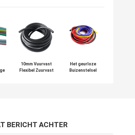
10mm Vuurvast
Het geurloze
ige
Flexibel Zuurvast
Buizenstelsel
t-
Silicone
Anticorrosieve
eter
Rubberbuizenstelsel
Oilproof van het
t
Hoge druk
elsel
Flexibele Silicone
T BERICHT ACHTER