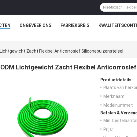
CTEN
ONGEVEER ONS
FABRIEKSREIS
KWALITEITSCONT
ichtgewicht Zacht Flexibel Anticorrosief Siliconebuizenstelsel
ODM Lichtgewicht Zacht Flexibel Anticorrosief 
Productdetails:
Plaats van herko
Merknaam:
Modelnummer:
Betalen & Verzen
Min. bestelaantal
Prijs: