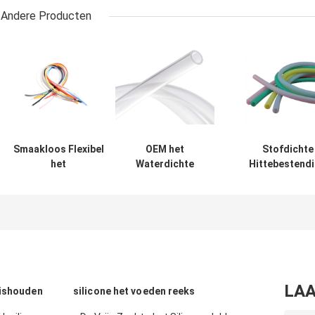
Andere Producten
Smaakloos Flexibel
OEM het
Stofdichte
het
Waterdichte
Hittebestend
Siliconebuizenstelsel
Medische
Flexibele Nie
0.3-1.2MPA
Buizenstelsel van
toxische Diam
Vriendschappelijke
het Rangsilicone,
60mm van he
Eco van de
het Anti
Siliconebuizenst
Voedselrang
Verouderen
Transparante
Siliconeslang
LAA
uishouden
silicone het voeden reeks