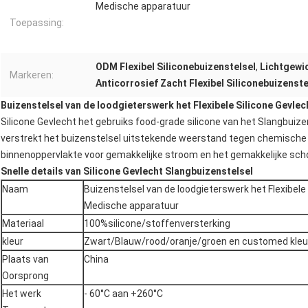
Medische apparatuur
Toepassing:
ODM Flexibel Siliconebuizenstelsel
,
Lichtgewic
Markeren:
Anticorrosief Zacht Flexibel Siliconebuizenste
Buizenstelsel van de loodgieterswerk het Flexibele Silicone Gevle
Silicone Gevlecht het gebruiks food-grade silicone van het Slangbuizens
verstrekt het buizenstelsel uitstekende weerstand tegen chemische pr
binnenoppervlakte voor gemakkelijke stroom en het gemakkelijke scho
Snelle details van Silicone Gevlecht Slangbuizenstelsel
Naam
Buizenstelsel van de loodgieterswerk het Flexibele
Medische apparatuur
Materiaal
100%silicone/stoffenversterking
kleur
Zwart/Blauw/rood/oranje/groen en customed kleu
Plaats van
China
Oorsprong
Het werk
- 60°C aan +260°C