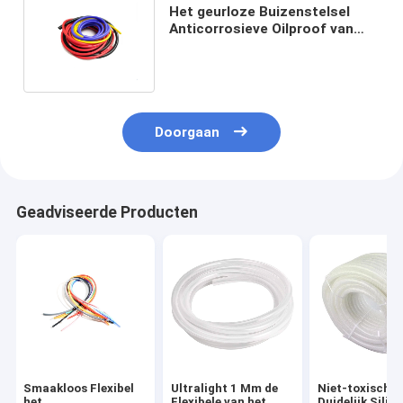
Het geurloze Buizenstelsel
Anticorrosieve Oilproof van
het Hoge druk Flexibele
Silicone
Doorgaan
Geadviseerde Producten
Smaakloos Flexibel
Ultralight 1 Mm de
Niet-toxisch 
het
Flexibele van het
Duidelijk Silic