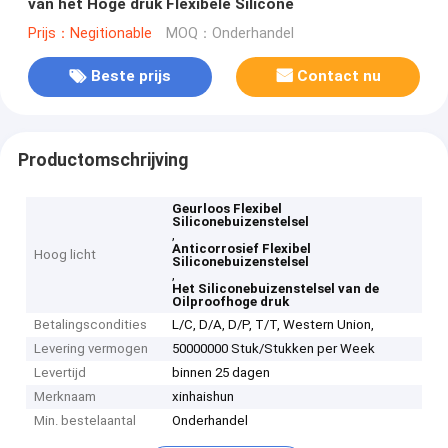
van het Hoge druk Flexibele Silicone
Prijs：Negitionable
MOQ：Onderhandel
Beste prijs
Contact nu
Productomschrijving
Geurloos Flexibel
Siliconebuizenstelsel
,
Anticorrosief Flexibel
Hoog licht
Siliconebuizenstelsel
,
Het Siliconebuizenstelsel van de
Oilproofhoge druk
Betalingscondities
L/C, D/A, D/P, T/T, Western Union,
Levering vermogen
50000000 Stuk/Stukken per Week
Levertijd
binnen 25 dagen
Merknaam
xinhaishun
Min. bestelaantal
Onderhandel