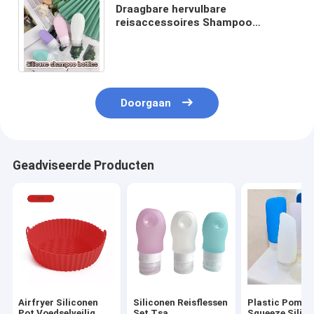
Draagbare hervulbare
reisaccessoires Shampoo
Handwaslotion Samendrukbare
siliconen buisflessen met klepdop
Doorgaan
Geadviseerde Producten
Airfryer Siliconen
Siliconen Reisflessen
Plastic Pomp 
Pot Voedselveilig
Set Tsa
Squeeze Silic