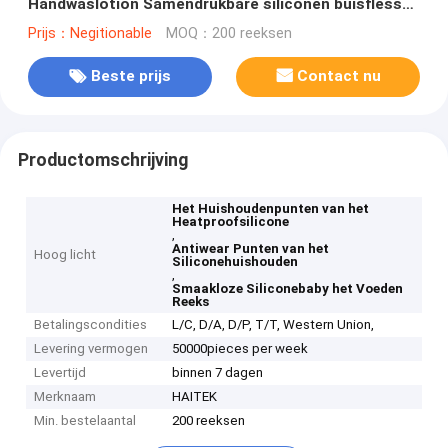
Handwaslotion Samendrukbare siliconen buisflessen
met klepdop
Prijs：Negitionable
MOQ：200 reeksen
Beste prijs
Contact nu
Productomschrijving
Het Huishoudenpunten van het
Heatproofsilicone
,
Antiwear Punten van het
Hoog licht
Siliconehuishouden
,
Smaakloze Siliconebaby het Voeden
Reeks
Betalingscondities
L/C, D/A, D/P, T/T, Western Union,
Levering vermogen
50000pieces per week
Levertijd
binnen 7 dagen
Merknaam
HAITEK
Min. bestelaantal
200 reeksen