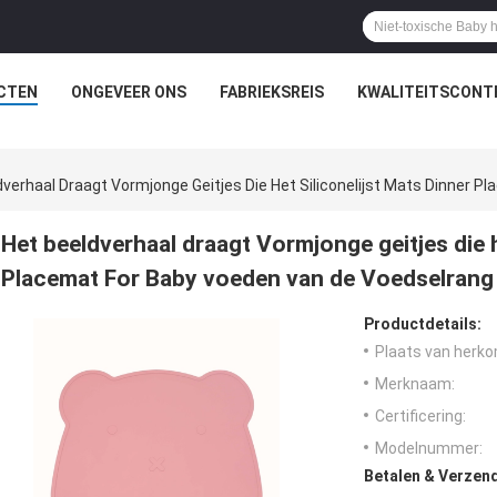
CTEN
ONGEVEER ONS
FABRIEKSREIS
KWALITEITSCONT
dverhaal Draagt Vormjonge Geitjes Die Het Siliconelijst Mats Dinner 
Het beeldverhaal draagt Vormjonge geitjes die h
Placemat For Baby voeden van de Voedselrang
Productdetails:
Plaats van herko
Merknaam:
Certificering:
Modelnummer:
Betalen & Verzen