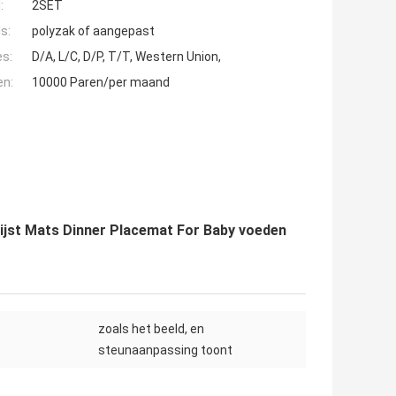
:
2SET
s:
polyzak of aangepast
es:
D/A, L/C, D/P, T/T, Western Union,
en:
10000 Paren/per maand
elijst Mats Dinner Placemat For Baby voeden
zoals het beeld, en
steunaanpassing toont