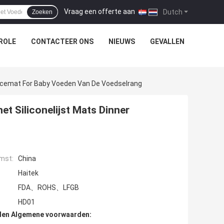
Vraag een offerte aan
|
Dutch
Zoeken
ROLE
CONTACTEER ONS
NIEUWS
GEVALLEN
Placemat For Baby Voeden Van De Voedselrang
et Siliconelijst Mats Dinner
mst:
China
Haitek
FDA、ROHS、LFGB
HD01
den Algemene voorwaarden: