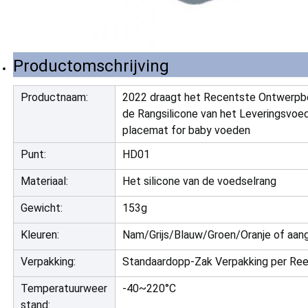
Productomschrijving
Productnaam:
2022 draagt het Recentste Ontwerpbee
de Rangsilicone van het Leveringsvoed
placemat for baby voeden
Punt:
HD01
Materiaal:
Het silicone van de voedselrang
Gewicht:
153g
Kleuren:
Nam/Grijs/Blauw/Groen/Oranje of aang
Verpakking:
Standaardopp-Zak Verpakking per Re
Temperatuurweer
-40~220°C
stand: