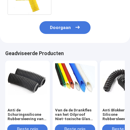
Handvatsilicone Rubber
Doorgaan
Geadviseerde Producten
Anti de
Van de de Drankfles
Anti Blokkeren
Schuringssilicone
van het Oilproof
Silicone
Rubbersleeving van
Niet-toxische Glas
Rubbersleevin
FKM Waterdicht voor
het Siliconekoker
Fuelproof
pvc-Pijp
Antislip
Anticorrosief 
Beste prijs
Beste prijs
Beste pri