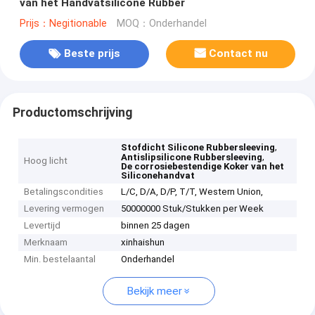
van het Handvatsilicone Rubber
Prijs：Negitionable
MOQ：Onderhandel
Beste prijs
Contact nu
Productomschrijving
,
Stofdicht Silicone Rubbersleeving
,
Antislipsilicone Rubbersleeving
Hoog licht
De corrosiebestendige Koker van het
Siliconehandvat
Betalingscondities
L/C, D/A, D/P, T/T, Western Union,
Levering vermogen
50000000 Stuk/Stukken per Week
Levertijd
binnen 25 dagen
Merknaam
xinhaishun
Min. bestelaantal
Onderhandel
Bekijk meer