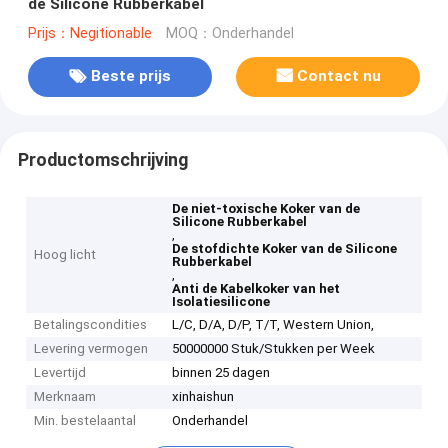
de Silicone Rubberkabel
Prijs：Negitionable
MOQ：Onderhandel
Beste prijs
Contact nu
Productomschrijving
De niet-toxische Koker van de
Silicone Rubberkabel
,
De stofdichte Koker van de Silicone
Hoog licht
Rubberkabel
,
Anti de Kabelkoker van het
Isolatiesilicone
Betalingscondities
L/C, D/A, D/P, T/T, Western Union,
Levering vermogen
50000000 Stuk/Stukken per Week
Levertijd
binnen 25 dagen
Merknaam
xinhaishun
Min. bestelaantal
Onderhandel