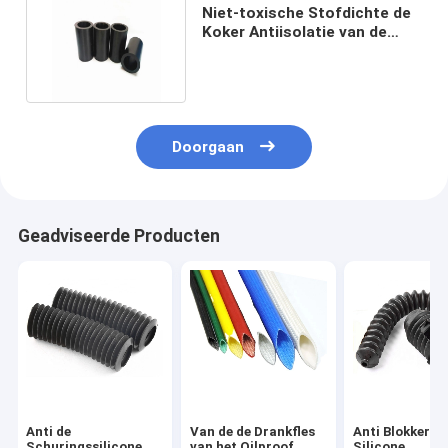
Niet-toxische Stofdichte de
Koker Antiisolatie van de
Silicone Rubberkabel
Doorgaan
Geadviseerde Producten
Anti de
Van de de Drankfles
Anti Blokkeren
Schuringssilicone
van het Oilproof
Silicone